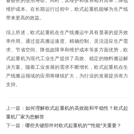
备较长的使用寿命。同时，其维护和保养相对简单，降低
维护成本。在长期运行过程中，欧式起重机能够为生产线
带来更高的效益。
综上所述，欧式起重机在生产线搬运中具有显著的提升效
率作用。通过提高搬运速度、精确控制、灵活适应生产需
求、节省空间、降低故障率和维护成本等多方面优势，欧
式起重机为现代工业生产提供了高效、稳定的物料搬运解
决方案。随着工业发展的需求不断增长，欧式起重机在生
产线搬运领域的应用将继续扩大，为行业的发展提供有力
支持。
上一篇：
如何理解欧式起重机的高效能和平稳性？欧式起
重机厂家为您解答
下一篇：
哪些关键部件对欧式起重机的**性能*关重要？