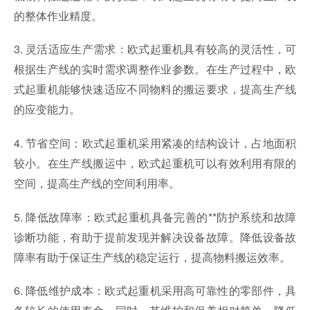
的整体作业精度。
3. 灵活适应生产需求：欧式起重机具有较高的灵活性，可
根据生产线的实时需求调整作业参数。在生产过程中，欧
式起重机能够快速适应不同物料的搬运要求，提高生产线
的应变能力。
4. 节省空间：欧式起重机采用紧凑的结构设计，占地面积
较小。在生产线搬运中，欧式起重机可以有效利用有限的
空间，提高生产线的空间利用率。
5. 降低故障率：欧式起重机具备完善的**防护系统和故障
诊断功能，有助于提前发现并解决设备故障。降低设备故
障率有助于保证生产线的稳定运行，提高物料搬运效率。
6. 降低维护成本：欧式起重机采用高可靠性的零部件，具