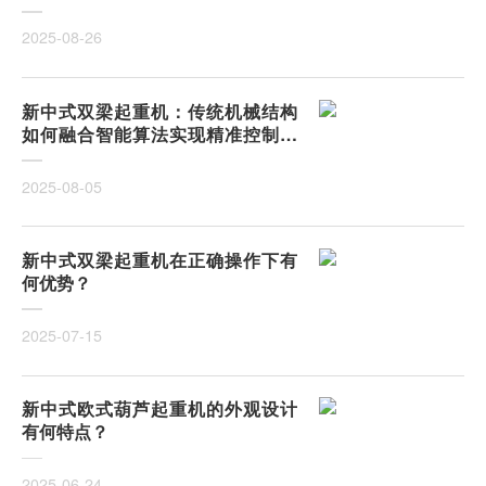
点
2025-08-26
新中式双梁起重机：传统机械结构
如何融合智能算法实现精准控制？
智能算法赋能后，老旧双梁起重机
的改造空间有多大？
2025-08-05
新中式双梁起重机在正确操作下有
何优势？
2025-07-15
新中式欧式葫芦起重机的外观设计
有何特点？
2025-06-24