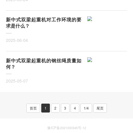
新中式双梁起重机对工作环境的要
求是什么？
2025-06-04
新中式双梁起重机的钢丝绳质量如
何？
2025-05-07
首页
1
2
3
4
1/4
尾页
豫ICP备2021000345号-12