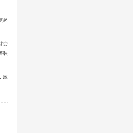
使起
臂变
警装
，应