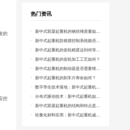
热门资讯
新中式双梁起重机的钢丝绳质量如何？
发的
新中式起重机防摇摆控制系统能否兼容老旧起重机电机？
新中式起重机的齿轮精度达到何等级？新中式起重机的齿轮精度等级解析
新中式起重机的齿轮加工工艺如何？
新中式起重机的制动器是否需要维护？
新中式起重机的刹车片寿命如何？
数字孪生技术落地：新中式起重机的虚拟调试能缩短多少交付周期？从物理样机到数字镜像，调试成本能否降低50%以上？
分布式驱动技术：新中式起重机如何告别“大马拉小车”的能耗困局？集中驱动vs分布式驱动，哪一种更适合中小型制造车间？
应控
新中式双梁起重机的结构和特点是什么？新中式双梁起重机的结构特点
轻量化材料应用：新中式起重机减重30%后，**性如何保障？高强度钢与碳纤维复合，谁才是轻量化的*优解？