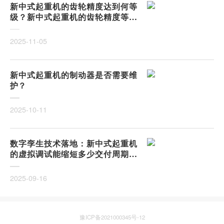
新中式起重机的齿轮精度达到何等
级？新中式起重机的齿轮精度等级
解析
2025-11-05
新中式起重机的制动器是否需要维
护？
2025-10-11
数字孪生技术落地：新中式起重机
的虚拟调试能缩短多少交付周期？
从物理样机到数字镜像，调试成本
能否降低50%以上？
2025-09-16
豫ICP备2021000345号-12