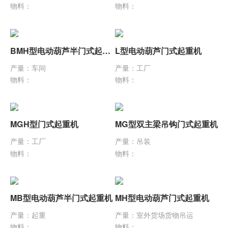
物料：
物料：
BMH型电动葫芦半门式起重机
L型电动葫芦门式起重机
产量：车间
产量：工厂
物料：
物料：
MGH型门式起重机
MG型双主梁吊钩门式起重机
产量：工厂
产量：吊装
物料：
物料：
MB型电动葫芦半门式起重机
MH型电动葫芦门式起重机
产量：起重
产量：室外货场货物吊运
物料：
物料：