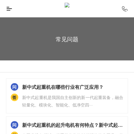
常见问题
新中式起重机在哪些行业有广泛应用？
问
答
新中式起重机是我国自主创新的新一代起重装备，融合
轻量化、模块化、智能化、低净空四···
新中式起重机的起升电机有何特点？新中式起重机起升电机的创新与优势
问