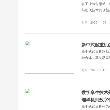
在工业装备领域，
与现代技术的创新
时间：2025-11-05
新中式起重机
新中式起重机制动
融合体，其制动系
时间：2025-10-11
数字孪生技术
理样机到数字
新中式起重机作为