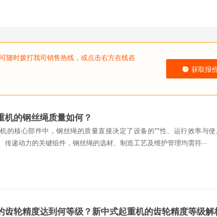
可随时拨打我司销售热线，或点击右方在线咨
获取报
重机的钢丝绳质量如何？
机的核心部件中，钢丝绳的质量直接决定了设备的**性、运行效率与使
、传递动力的关键组件，钢丝绳的选材、制造工艺及维护管理均需符···
的齿轮精度达到何等级？新中式起重机的齿轮精度等级解