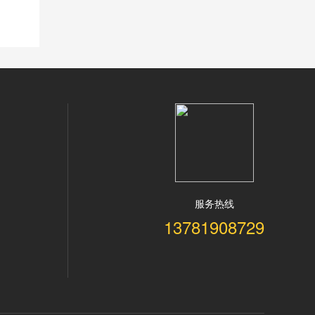
服务热线
13781908729