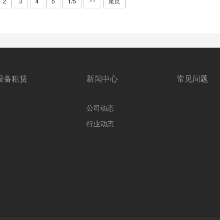
2
3
4
5
1/5
尾页
>>
设备租赁
新闻中心
常见问题
公司动态
行业动态