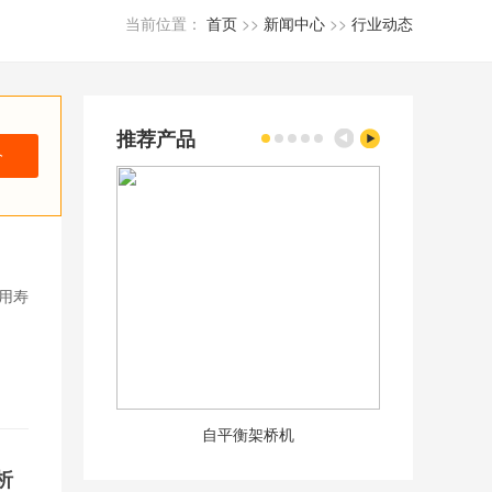
当前位置：
首页
>>
新闻中心
>>
行业动态
推荐产品
价
用寿
自平衡架桥机
50m
析