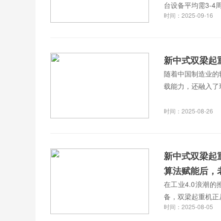
台设备平均需3-4
时间：2025-09-16
新中式双梁起
随着中国制造业的
载能力，还融入了
时间：2025-08-26
新中式双梁起
算法赋能后，
在工业4.0浪潮
备，双梁起重机正从
时间：2025-08-05