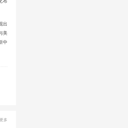
化布
现出
与美
新中
+更多