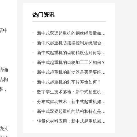
热门资讯
新中
新中式双梁起重机的钢丝绳质量如何？
新中式起重机防摇摆控制系统能否兼容老旧起重机电机？
新中式起重机的齿轮精度达到何等级？新中式起重机的齿轮精度等级解析
新中式起重机的齿轮加工工艺如何？
精确
新中式起重机的制动器是否需要维护？
结构
新中式起重机的刹车片寿命如何？
率，
数字孪生技术落地：新中式起重机的虚拟调试能缩短多少交付周期？从物理样机到数字镜像，调试成本能否降低50%以上？
分布式驱动技术：新中式起重机如何告别“大马拉小车”的能耗困局？集中驱动vs分布式驱动，哪一种更适合中小型制造车间？
新中式双梁起重机的结构和特点是什么？新中式双梁起重机的结构特点
轻量化材料应用：新中式起重机减重30%后，**性如何保障？高强度钢与碳纤维复合，谁才是轻量化的*优解？
动技