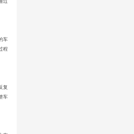
通过
的车
过程
反复
整车