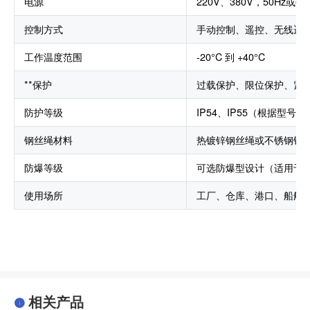
电源
220V、380V，50Hz或60
控制方式
手动控制、遥控、无线遥
工作温度范围
-20°C 到 +40°C
**保护
过载保护、限位保护、紧
防护等级
IP54、IP55（根据型号
钢丝绳材料
热镀锌钢丝绳或不锈钢钢
防爆等级
可选防爆型设计（适用于
使用场所
工厂、仓库、港口、船舶
相关产品