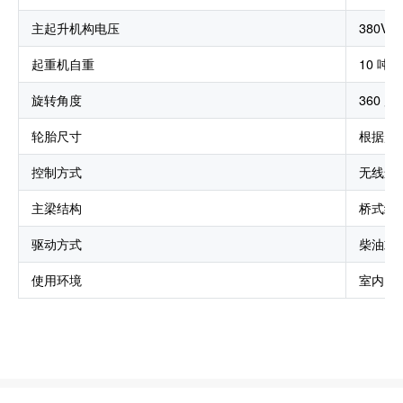
主起升机构电压
380V
起重机自重
10 吨* 
旋转角度
360 
轮胎尺寸
根据起
控制方式
无线遥
主梁结构
桥式结
驱动方式
柴油或
使用环境
室内、