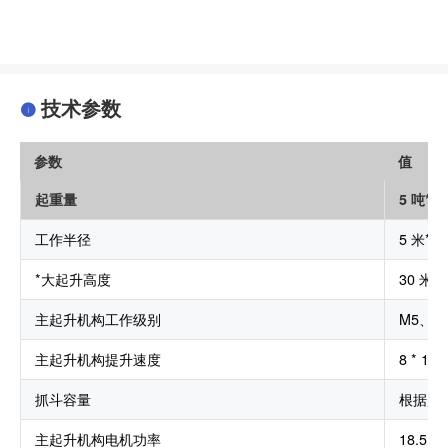
技术参数
参数
值
起重量
5 吨* 2
工作半径
5 米* 3
*大起升高度
30 米* 
主起升机构工作级别
M5、M
主起升机构提升速度
8 * 10
抓斗容量
根据起
主起升机构电机功率
18.5 