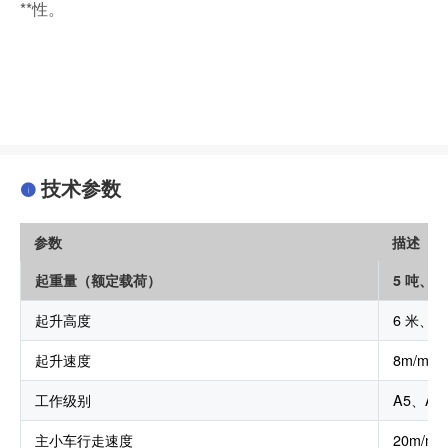
**性。
技术参数
参数
描述
起重量（额定载荷）
5 吨、1
起升高度
6 米、9
起升速度
8m/min
工作级别
A5、A6
主小车行走速度
20m/mi