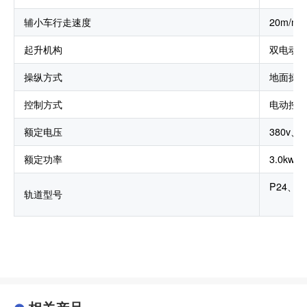
辅小车行走速度
20m/mi
起升机构
双电动
操纵方式
地面操
控制方式
电动控
额定电压
380v、4
额定功率
3.0kw、
P24、P
轨道型号