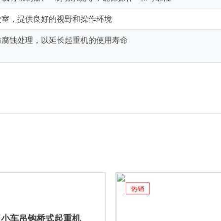
驶室，提供良好的视野和操作环境
防腐蚀处理，以延长起重机的使用寿命
热销
双小车吊钩桥式起重机