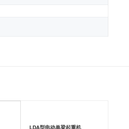
LDA型电动单梁起重机