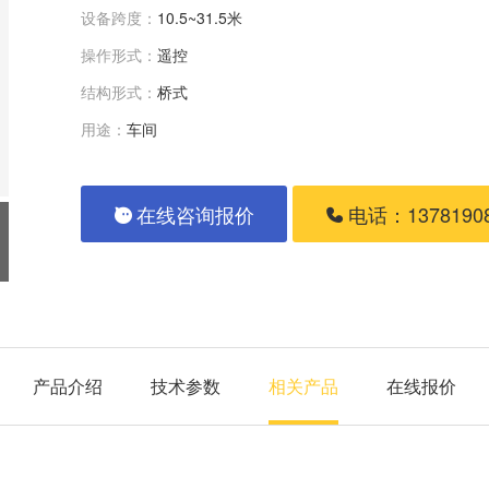
设备跨度：
10.5~31.5米
操作形式：
遥控
结构形式：
桥式
用途：
车间
在线咨询报价
电话：13781908
产品介绍
技术参数
相关产品
在线报价