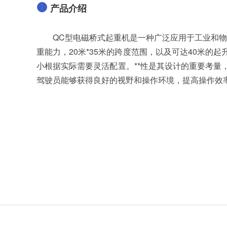
产品介绍
QC型电磁桥式起重机是一种广泛应用于工业和物流领
重能力，20米*35米的跨度范围，以及可达40米
小根据实际需要灵活配置。**性是其设计的重要考量
驾驶员能够获得良好的视野和操作环境，提高操作效率