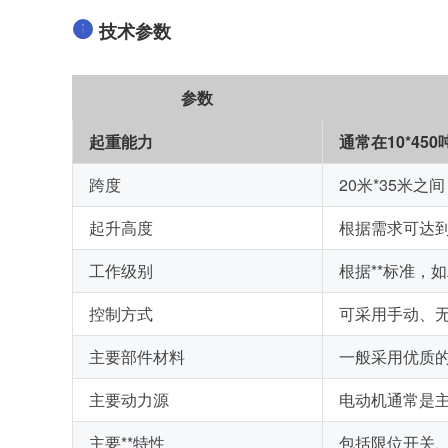
技术参数
参数
起重能力
通常在10*4
跨度
20米*35米
起升高度
根据需求可达到
工作级别
根据**标准，
控制方式
可采用手动、
主要部件材料
一般采用优质
主要动力源
电动机通常是
主要**特性
包括限位开关、