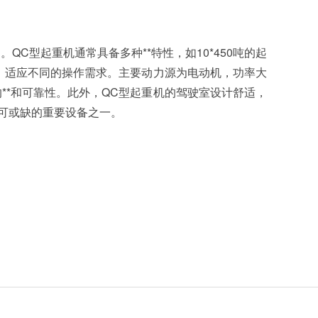
型起重机通常具备多种**特性，如10*450吨的起
统，适应不同的操作需求。主要动力源为电动机，功率大
**和可靠性。此外，QC型起重机的驾驶室设计舒适，
不可或缺的重要设备之一。