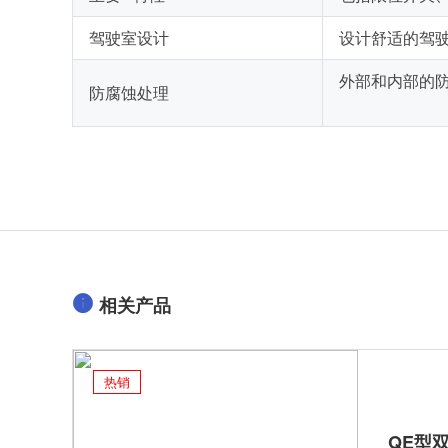
驾驶室设计
设计舒适的驾
外部和内部的
防腐蚀处理
相关产品
热销
QE型