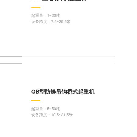
起重量：1~20吨
设备跨度：7.5~25.5米
QB型防爆吊钩桥式起重机
起重量：5~50吨
问：
BX型壁式悬臂起重机
设备跨度：10.5~31.5米
答：
BX型壁式悬臂起重机是一种适用于有限空
间内的高效起重设备，通常用于车间、工厂和