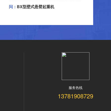
问：
BX型壁式悬臂起重机
点起吊···
答：
BX型壁式悬臂起重机是一种适用于有限空
间内的高效起重设备，通常用于车间、工厂和
仓库等场所，特别是在需要定点、小范围内起
问：
900t移梁机
吊和···
答：
900吨移梁机是一种专为重型起重任务设计
的高性能设备，广泛应用于桥梁建设、港口装
卸、大型钢结构安装等领域。它能够稳定、高
问：
门式启闭机
效地···
答：
门式启闭机是一种重要的水利工程设备，
广泛应用于水电站、船闸和大型港口等场所，
用于控制水流和船舶通行。其特点在于强大的
问：
BB型壁行式悬臂起重机
起重···
答：
BB型壁行式悬臂起重机是一种高效的工业
服务热线
起重设备，特别设计用于车间、工厂和码头等
13781908729
场所的物料搬运任务。其特点在于结构坚固稳
问：
BZ型定柱式旋臂起重机
定，···