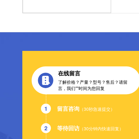
在线留言
了解价格？产量？型号？售后？请留
言，我们**时间为您回复
1
留言咨询
（30秒急速提交）
2
等待回访
（30分钟内快速回复）