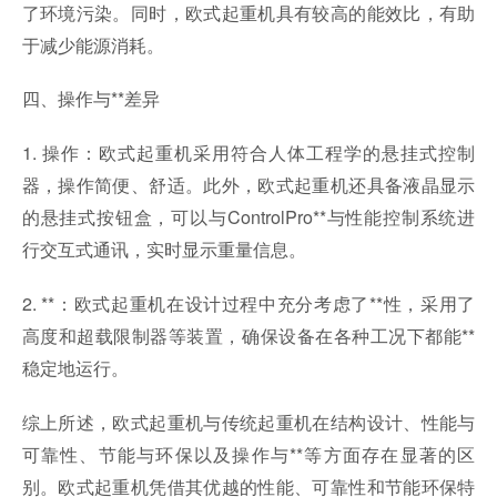
了环境污染。同时，欧式起重机具有较高的能效比，有助
于减少能源消耗。
四、操作与**差异
1. 操作：欧式起重机采用符合人体工程学的悬挂式控制
器，操作简便、舒适。此外，欧式起重机还具备液晶显示
的悬挂式按钮盒，可以与ControlPro**与性能控制系统进
行交互式通讯，实时显示重量信息。
2. **：欧式起重机在设计过程中充分考虑了**性，采用了
高度和超载限制器等装置，确保设备在各种工况下都能**
稳定地运行。
综上所述，欧式起重机与传统起重机在结构设计、性能与
可靠性、节能与环保以及操作与**等方面存在显著的区
别。欧式起重机凭借其优越的性能、可靠性和节能环保特