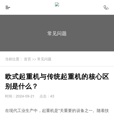
常见问题
当前位置：
首页
>>
常见问题
欧式起重机与传统起重机的核心区
别是什么？
时间：2024-09-21
点击：43
在现代工业生产中，起重机是*关重要的设备之一。随着技