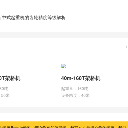
新中式起重机的齿轮精度等级解析
80T架桥机
40m-160T架桥机
80吨
起重量：160吨
50米
设备跨度：40米
关问题及专业解答。无论您有任何疑问，都可在右侧提交您的问题，我们