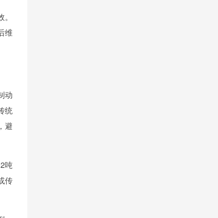
效。
后维
制动
传统
，避
2吨
或传