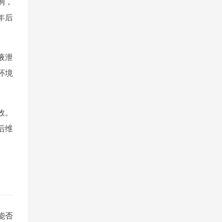
例，
年后
液泄
环境
效。
后维
能否