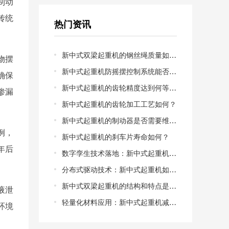
制动
传统
热门资讯
新中式双梁起重机的钢丝绳质量如何？
物摆
新中式起重机防摇摆控制系统能否兼容老旧起重机电机？
确保
新中式起重机的齿轮精度达到何等级？新中式起重机的齿轮精度等级解析
渗漏
新中式起重机的齿轮加工工艺如何？
新中式起重机的制动器是否需要维护？
例，
新中式起重机的刹车片寿命如何？
年后
数字孪生技术落地：新中式起重机的虚拟调试能缩短多少交付周期？从物理样机到数字镜像，调试成本能否降低50%以上？
分布式驱动技术：新中式起重机如何告别“大马拉小车”的能耗困局？集中驱动vs分布式驱动，哪一种更适合中小型制造车间？
新中式双梁起重机的结构和特点是什么？新中式双梁起重机的结构特点
液泄
轻量化材料应用：新中式起重机减重30%后，**性如何保障？高强度钢与碳纤维复合，谁才是轻量化的*优解？
环境