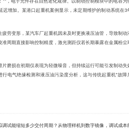
：**，电子元件存在自然老化规律。以制动控制模块中的电容为
延迟增加。某港口起重机案例显示，未定期维护的制动系统在3
生疲劳变形，某汽车厂起重机因未及时更换液压油管，导致制动
的校准周期直接影响控制精度，激光测距仪若长期暴露在金属粉尘
擦片磨损在初期仅表现为轻微噪音，但持续运行可能引发制动失
时进行电气绝缘检测和液压油污染度分析，这与传统起重机"故障
拟调试能缩短多少交付周期？从物理样机到数字镜像，调试成本