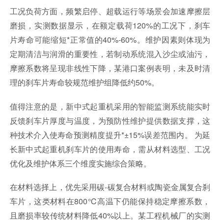
工况负荷方面，频繁启停、超载运行等场景会加速摩擦层
磨损，实测数据显示，在额定载荷120%的工况下，刹车
片寿命可能缩短*正常值的40%-60%。维护因素则体现为
定期清洁与润滑的重要性，若制动系统混入沙尘或油污，
摩擦系数将呈现非线性下降，某港口案例表明，未及时清
理的刹车片寿命较规范维护组降低约50%。
值得注意的是，新中式起重机采用的智能监测系统能实时
反馈刹车片厚度与温度，为预防性维护提供数据支撑，这
种技术介入使寿命预测精度提升*±15%误差范围内。 为延
长新中式起重机刹车片的使用寿命，需从材料选型、工况
优化及维护体系三个维度实施综合策略。
在材料选择上，优先采用碳-碳复合材料或陶瓷金属复合刹
车片，这类材料在800℃高温下仍能保持稳定摩擦系数，
且磨损率较传统材料降低40%以上。某工程机械厂的实测