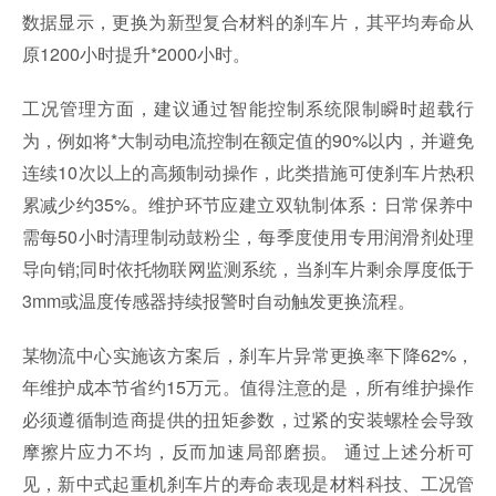
数据显示，更换为新型复合材料的刹车片，其平均寿命从
原1200小时提升*2000小时。
工况管理方面，建议通过智能控制系统限制瞬时超载行
为，例如将*大制动电流控制在额定值的90%以内，并避免
连续10次以上的高频制动操作，此类措施可使刹车片热积
累减少约35%。维护环节应建立双轨制体系：日常保养中
需每50小时清理制动鼓粉尘，每季度使用专用润滑剂处理
导向销;同时依托物联网监测系统，当刹车片剩余厚度低于
3mm或温度传感器持续报警时自动触发更换流程。
某物流中心实施该方案后，刹车片异常更换率下降62%，
年维护成本节省约15万元。值得注意的是，所有维护操作
必须遵循制造商提供的扭矩参数，过紧的安装螺栓会导致
摩擦片应力不均，反而加速局部磨损。 通过上述分析可
见，新中式起重机刹车片的寿命表现是材料科技、工况管