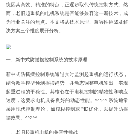
统因其高效、精准的特点，正逐步取代传统控制方式。然
而，老旧起重机的电机系统是否能够兼容这一新技术，成
为行业关注的焦点。本文将从技术原理、兼容性挑战及解
决方案三个维度展开分析。
一、新中式防摇摆控制系统的技术原理
新中式防摇摆控制系统通过实时监测起重机的运行状态，
结合数学模型预测摇摆趋势，并动态调整电机输出，实现
起重过程的平稳性。其核心在于电机控制的精准性和响应
速度，这要求电机具备良好的动态性能。^^1^^ 系统通常
采用现代控制理论，如模糊控制或PID优化，以提升防摇
摆效果。^^2^^
二、老旧起重机电机的兼容性挑战