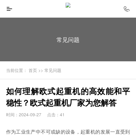
常见问题
当前位置：
首页
>>
常见问题
如何理解欧式起重机的高效能和平
稳性？欧式起重机厂家为您解答
时间：2024-09-27
点击：41
作为工业生产中不可或缺的设备，起重机的发展一直受到