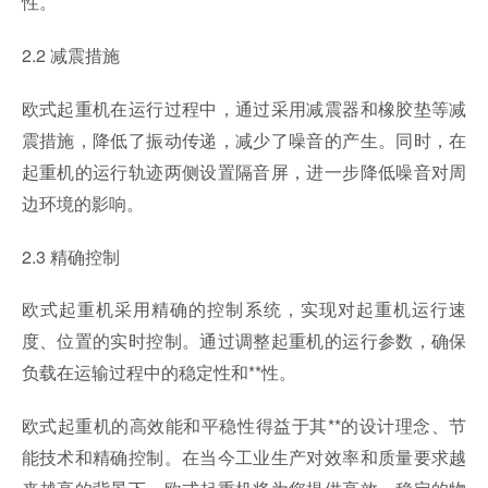
性。
2.2 减震措施
欧式起重机在运行过程中，通过采用减震器和橡胶垫等减
震措施，降低了振动传递，减少了噪音的产生。同时，在
起重机的运行轨迹两侧设置隔音屏，进一步降低噪音对周
边环境的影响。
2.3 精确控制
欧式起重机采用精确的控制系统，实现对起重机运行速
度、位置的实时控制。通过调整起重机的运行参数，确保
负载在运输过程中的稳定性和**性。
欧式起重机的高效能和平稳性得益于其**的设计理念、节
能技术和精确控制。在当今工业生产对效率和质量要求越
来越高的背景下，欧式起重机将为您提供高效、稳定的物