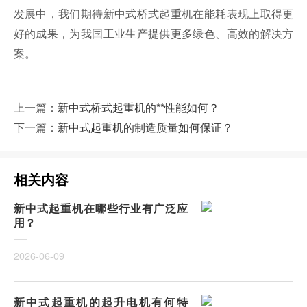
发展中，我们期待新中式桥式起重机在能耗表现上取得更
好的成果，为我国工业生产提供更多绿色、高效的解决方
案。
上一篇：
新中式桥式起重机的**性能如何？
下一篇：
新中式起重机的制造质量如何保证？
相关内容
新中式起重机在哪些行业有广泛应
用？
2026-06-09
新中式起重机的起升电机有何特