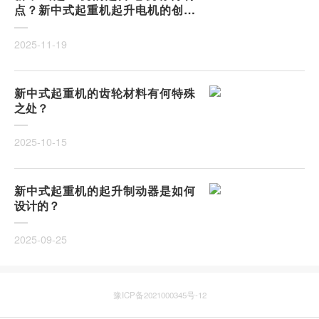
点？新中式起重机起升电机的创新
与优势
2025-11-19
新中式起重机的齿轮材料有何特殊
之处？
2025-10-15
新中式起重机的起升制动器是如何
设计的？
2025-09-25
豫ICP备2021000345号-12