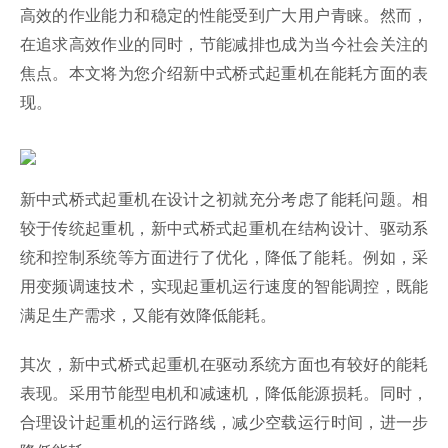
高效的作业能力和稳定的性能受到广大用户青睐。然而，
在追求高效作业的同时，节能减排也成为当今社会关注的
焦点。本文将为您介绍新中式桥式起重机在能耗方面的表
现。
新中式桥式起重机在设计之初就充分考虑了能耗问题。相
较于传统起重机，新中式桥式起重机在结构设计、驱动系
统和控制系统等方面进行了优化，降低了能耗。例如，采
用变频调速技术，实现起重机运行速度的智能调控，既能
满足生产需求，又能有效降低能耗。
其次，新中式桥式起重机在驱动系统方面也有较好的能耗
表现。采用节能型电机和减速机，降低能源损耗。同时，
合理设计起重机的运行路线，减少空载运行时间，进一步