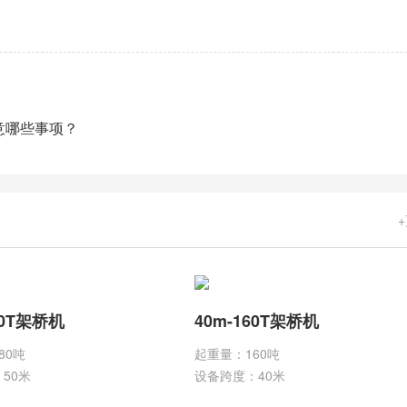
意哪些事项？
80T架桥机
40m-160T架桥机
80吨
起重量：160吨
50米
设备跨度：40米