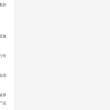
素的
设施
行作
业现
保养
*运