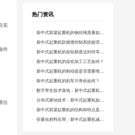
热门资讯
在实
新中式双梁起重机的钢丝绳质量如何？
新中式起重机防摇摆控制系统能否兼容老旧起重机电机？
操作
新中式起重机的齿轮精度达到何等级？新中式起重机的齿轮精度等级解析
新中式起重机的齿轮加工工艺如何？
新中式起重机的制动器是否需要维护？
新中式起重机的刹车片寿命如何？
数字孪生技术落地：新中式起重机的虚拟调试能缩短多少交付周期？从物理样机到数字镜像，调试成本能否降低50%以上？
分布式驱动技术：新中式起重机如何告别“大马拉小车”的能耗困局？集中驱动vs分布式驱动，哪一种更适合中小型制造车间？
限位
新中式双梁起重机的结构和特点是什么？新中式双梁起重机的结构特点
轻量化材料应用：新中式起重机减重30%后，**性如何保障？高强度钢与碳纤维复合，谁才是轻量化的*优解？