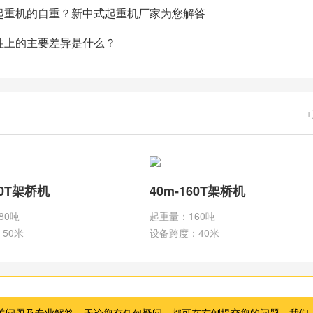
起重机的自重？新中式起重机厂家为您解答
性上的主要差异是什么？
80T架桥机
40m-160T架桥机
80吨
起重量：160吨
50米
设备跨度：40米
关问题及专业解答。无论您有任何疑问，都可在右侧提交您的问题，我们