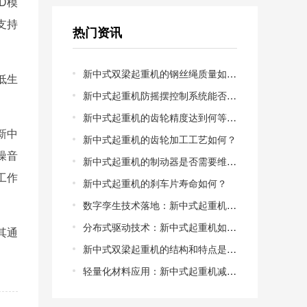
D模
支持
热门资讯
新中式双梁起重机的钢丝绳质量如何？
低生
新中式起重机防摇摆控制系统能否兼容老旧起重机电机？
新中式起重机的齿轮精度达到何等级？新中式起重机的齿轮精度等级解析
新中
新中式起重机的齿轮加工工艺如何？
噪音
新中式起重机的制动器是否需要维护？
工作
新中式起重机的刹车片寿命如何？
数字孪生技术落地：新中式起重机的虚拟调试能缩短多少交付周期？从物理样机到数字镜像，调试成本能否降低50%以上？
分布式驱动技术：新中式起重机如何告别“大马拉小车”的能耗困局？集中驱动vs分布式驱动，哪一种更适合中小型制造车间？
其通
新中式双梁起重机的结构和特点是什么？新中式双梁起重机的结构特点
轻量化材料应用：新中式起重机减重30%后，**性如何保障？高强度钢与碳纤维复合，谁才是轻量化的*优解？