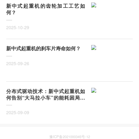
新中式起重机的齿轮加工工艺如
何？
2025-10-29
新中式起重机的刹车片寿命如何？
2025-09-26
分布式驱动技术：新中式起重机如
何告别“大马拉小车”的能耗困局？
集中驱动vs分布式驱动，哪一种更
适合中小型制造车间？
2025-09-09
豫ICP备2021000345号-12