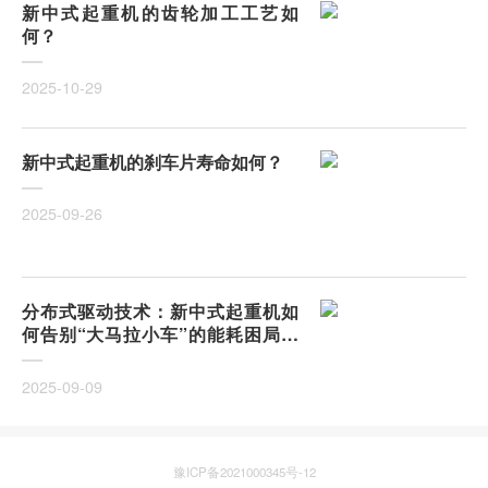
新中式起重机的齿轮加工工艺如
何？
2025-10-29
新中式起重机的刹车片寿命如何？
2025-09-26
分布式驱动技术：新中式起重机如
何告别“大马拉小车”的能耗困局？
集中驱动vs分布式驱动，哪一种更
适合中小型制造车间？
2025-09-09
豫ICP备2021000345号-12