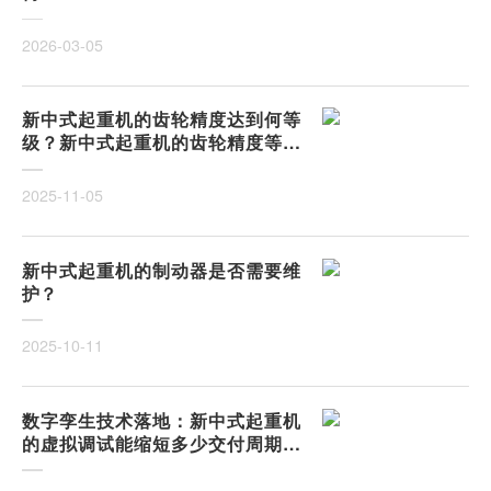
2026-03-05
新中式起重机的齿轮精度达到何等
级？新中式起重机的齿轮精度等级
解析
2025-11-05
新中式起重机的制动器是否需要维
护？
2025-10-11
数字孪生技术落地：新中式起重机
的虚拟调试能缩短多少交付周期？
从物理样机到数字镜像，调试成本
能否降低50%以上？