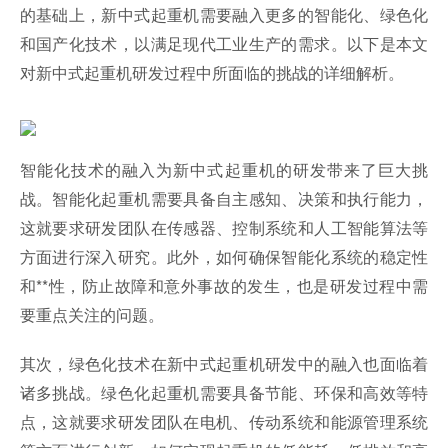
的基础上，新中式起重机需要融入更多的智能化、绿色化
和国产化技术，以满足现代工业生产的需求。以下是本文
对新中式起重机研发过程中所面临的挑战的详细解析。
智能化技术的融入为新中式起重机的研发带来了巨大挑
战。智能化起重机需要具备自主感知、决策和执行能力，
这就要求研发团队在传感器、控制系统和人工智能算法等
方面进行深入研究。此外，如何确保智能化系统的稳定性
和**性，防止故障和意外事故的发生，也是研发过程中需
要重点关注的问题。
其次，绿色化技术在新中式起重机研发中的融入也面临着
诸多挑战。绿色化起重机需要具备节能、环保和高效等特
点，这就要求研发团队在电机、传动系统和能源管理系统