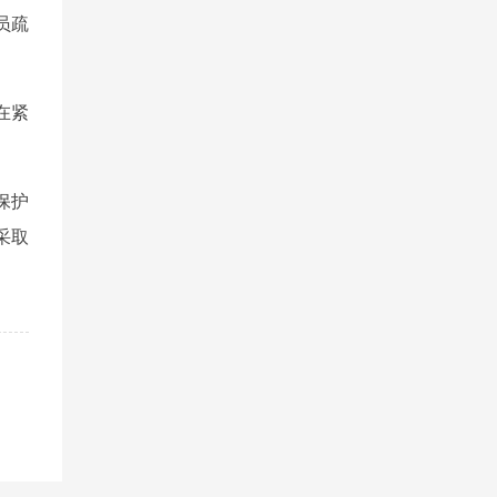
员疏
在紧
保护
采取