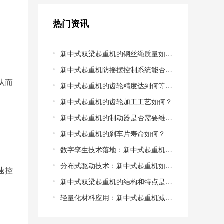
热门资讯
新中式双梁起重机的钢丝绳质量如何？
新中式起重机防摇摆控制系统能否兼容老旧起重机电机？
从而
新中式起重机的齿轮精度达到何等级？新中式起重机的齿轮精度等级解析
新中式起重机的齿轮加工工艺如何？
新中式起重机的制动器是否需要维护？
新中式起重机的刹车片寿命如何？
数字孪生技术落地：新中式起重机的虚拟调试能缩短多少交付周期？从物理样机到数字镜像，调试成本能否降低50%以上？
分布式驱动技术：新中式起重机如何告别“大马拉小车”的能耗困局？集中驱动vs分布式驱动，哪一种更适合中小型制造车间？
速控
新中式双梁起重机的结构和特点是什么？新中式双梁起重机的结构特点
轻量化材料应用：新中式起重机减重30%后，**性如何保障？高强度钢与碳纤维复合，谁才是轻量化的*优解？