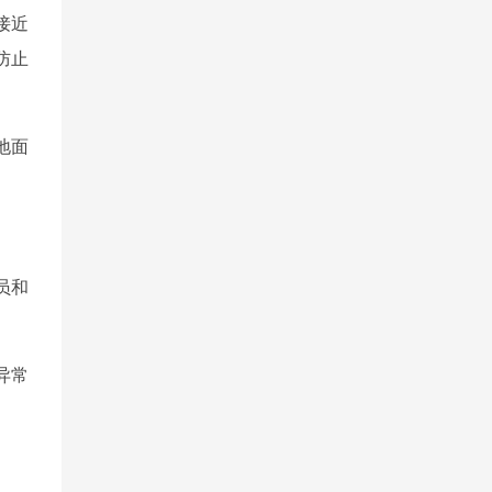
接近
防止
地面
员和
异常