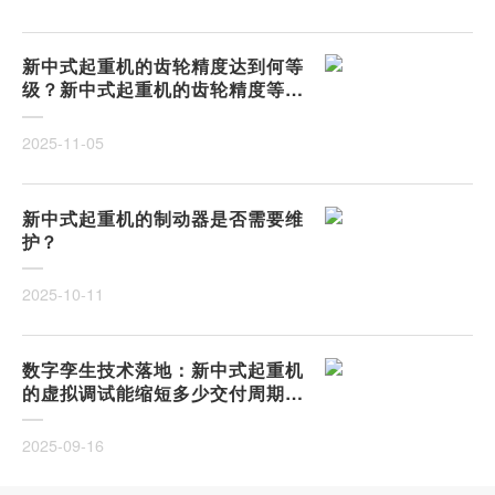
新中式起重机的齿轮精度达到何等
级？新中式起重机的齿轮精度等级
解析
2025-11-05
新中式起重机的制动器是否需要维
护？
2025-10-11
数字孪生技术落地：新中式起重机
的虚拟调试能缩短多少交付周期？
从物理样机到数字镜像，调试成本
能否降低50%以上？
2025-09-16