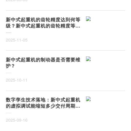
新中式起重机的齿轮精度达到何等
级？新中式起重机的齿轮精度等级
解析
2025-11-05
新中式起重机的制动器是否需要维
护？
2025-10-11
数字孪生技术落地：新中式起重机
的虚拟调试能缩短多少交付周期？
从物理样机到数字镜像，调试成本
能否降低50%以上？
2025-09-16